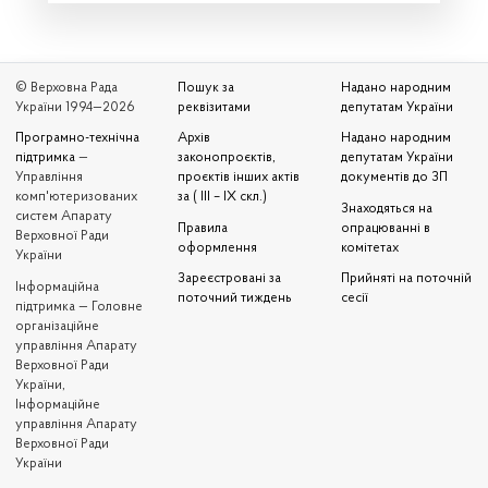
© Верховна Рада
Пошук за
Надано народним
України 1994—2026
реквізитами
депутатам України
Програмно-технічна
Архів
Надано народним
підтримка
—
законопроєктів,
депутатам України
Управління
проєктів інших актів
документів до ЗП
комп'ютеризованих
за ( III – IX скл.)
Знаходяться на
систем Апарату
Правила
опрацюванні в
Верховної Ради
оформлення
комітетах
України
Зареєстровані за
Прийняті на поточній
Iнформаційна
поточний тиждень
сесії
підтримка — Головне
організаційне
управління Апарату
Верховної Ради
України,
Інформаційне
управління Апарату
Верховної Ради
України