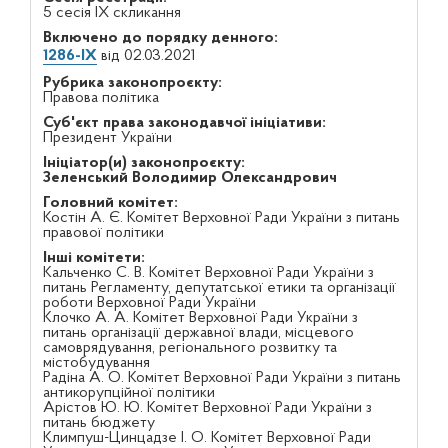
5 сесія IX скликання
Включено до порядку денного:
1286-IX
від 02.03.2021
Рубрика законопроєкту:
Правова політика
Суб'єкт права законодавчої ініціативи:
Президент України
Ініціатор(и) законопроєкту:
Зеленський Володимир Олександрович
Головний комітет:
Костін А. Є. Комітет Верховної Ради України з питань
правової політики
Інші комітети:
Кальченко С. В. Комітет Верховної Ради України з
питань Регламенту, депутатської етики та організації
роботи Верховної Ради України
Клочко А. А. Комітет Верховної Ради України з
питань організації державної влади, місцевого
самоврядування, регіонального розвитку та
містобудування
Радіна А. О. Комітет Верховної Ради України з питань
антикорупційної політики
Арістов Ю. Ю. Комітет Верховної Ради України з
питань бюджету
Климпуш-Цинцадзе І. О. Комітет Верховної Ради