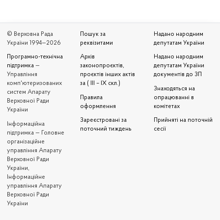
© Верховна Рада
Пошук за
Надано народним
України 1994—2026
реквізитами
депутатам України
Програмно-технічна
Архів
Надано народним
підтримка
—
законопроєктів,
депутатам України
Управління
проєктів інших актів
документів до ЗП
комп'ютеризованих
за ( III – IX скл.)
Знаходяться на
систем Апарату
Правила
опрацюванні в
Верховної Ради
оформлення
комітетах
України
Зареєстровані за
Прийняті на поточній
Iнформаційна
поточний тиждень
сесії
підтримка — Головне
організаційне
управління Апарату
Верховної Ради
України,
Інформаційне
управління Апарату
Верховної Ради
України