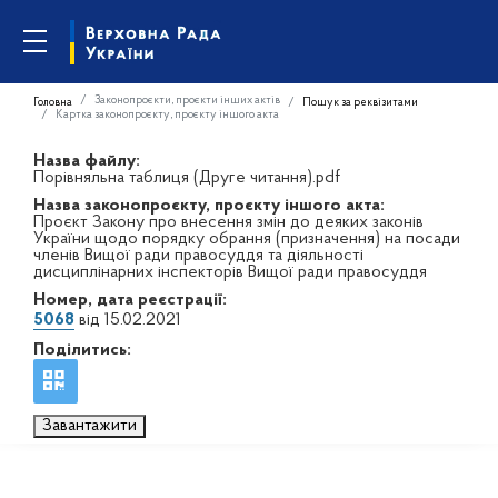
Законопроєкти, проєкти інших актів
Головна
Пошук за реквізитами
Картка законопроєкту, проєкту іншого акта
Назва файлу:
Порівняльна таблиця (Друге читання).pdf
Назва законопроєкту, проєкту іншого акта:
Проєкт Закону про внесення змін до деяких законів
України щодо порядку обрання (призначення) на посади
членів Вищої ради правосуддя та діяльності
дисциплінарних інспекторів Вищої ради правосуддя
Номер, дата реєстрації:
5068
від 15.02.2021
Поділитись:
Завантажити