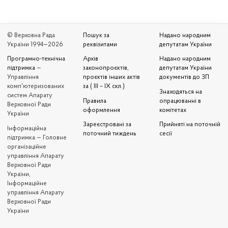
© Верховна Рада
Пошук за
Надано народним
України 1994—2026
реквізитами
депутатам України
Програмно-технічна
Архів
Надано народним
підтримка
—
законопроєктів,
депутатам України
Управління
проєктів інших актів
документів до ЗП
комп'ютеризованих
за ( III – IX скл.)
Знаходяться на
систем Апарату
Правила
опрацюванні в
Верховної Ради
оформлення
комітетах
України
Зареєстровані за
Прийняті на поточній
Iнформаційна
поточний тиждень
сесії
підтримка — Головне
організаційне
управління Апарату
Верховної Ради
України,
Інформаційне
управління Апарату
Верховної Ради
України