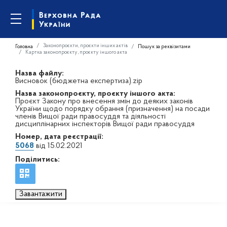
Законопроєкти, проєкти інших актів
Головна
Пошук за реквізитами
Картка законопроєкту, проєкту іншого акта
Назва файлу:
Висновок (бюджетна експертиза).zip
Назва законопроєкту, проєкту іншого акта:
Проєкт Закону про внесення змін до деяких законів
України щодо порядку обрання (призначення) на посади
членів Вищої ради правосуддя та діяльності
дисциплінарних інспекторів Вищої ради правосуддя
Номер, дата реєстрації:
5068
від 15.02.2021
Поділитись:
Завантажити