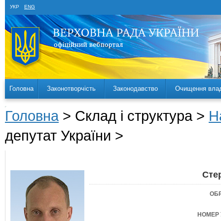
УКР
ENG
Головна
Законотворчість
Законодавство
Очищення вла
Головна
> Склад і структура >
Н
депутат України >
Сте
ОБ
НОМЕР 