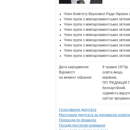
Член Комітету Верховної Ради України 
Член групи з міжпарламентських зв’язкі
Член групи з міжпарламентських зв’язк
Член групи з міжпарламентських зв’язк
Член групи з міжпарламентських зв’язк
Член групи з міжпарламентських зв'язкі
Член групи з міжпарламентських зв’язкі
Член групи з міжпарламентських зв’язк
Член групи з міжпарламентських зв’яз
Дата народження:
9 травня 1973р.
Відомості
освіта вища,
на момент обрання:
керівник,
ПП "РЕДАКЦІЯ Г
безпартійний,
судимість відсут
суб’єкт висува
Голосування депутата
Реєстрація депутата за допомогою електр
Переходи по фракціях
Посади протягом скликання