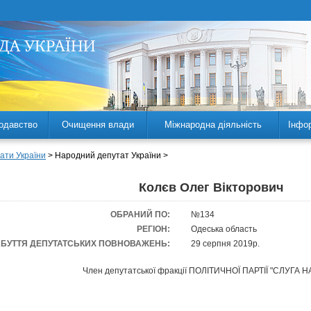
одавство
Очищення влади
Міжнародна діяльність
Інфо
ати України
> Народний депутат України >
Колєв Олег Вікторович
ОБРАНИЙ ПО:
№134
РЕГІОН:
Одеська область
АБУТТЯ ДЕПУТАТСЬКИХ ПОВНОВАЖЕНЬ:
29 серпня 2019р.
Член депутатської фракції ПОЛІТИЧНОЇ ПАРТІЇ "СЛУГА 