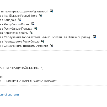
з питань правоохоронної діяльності
в з Італійською Республікою
ів з Канадою
ів з Республікою Корея
ів з Республікою Польща
в з Державою Ізраїль
в з Сполученим Королівством Великої Британії та Північної Ірландії
ів з Французькою Республікою
ків з Сполученими Штатами Америки
АЗЕТИ "ПРИДУНАЙСЬКІ ВІСТІ",
ня,
ння – ПОЛІТИЧНА ПАРТІЯ "СЛУГА НАРОДУ".
онної системи