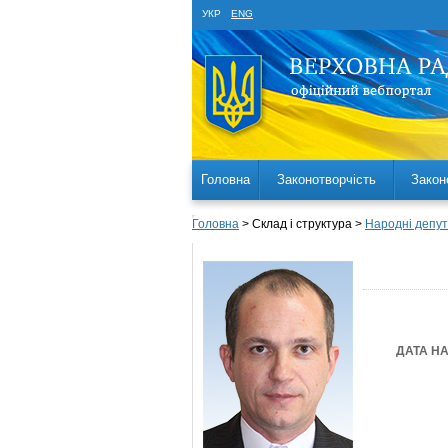
УКР
ENG
Головна
Законотворчість
Закон
Головна
> Склад і структура >
Народні депут
ДАТА Н