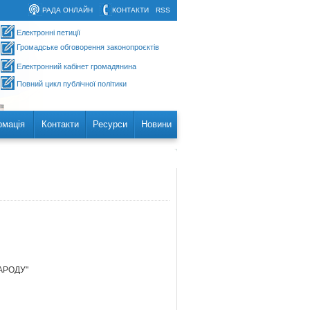
РАДА ОНЛАЙН
КОНТАКТИ
RSS
Електронні петиції
Громадське обговорення законопроєктів
Електронний кабінет громадянина
Повний цикл публічної політики
рмація
Контакти
Ресурси
Новини
НАРОДУ"