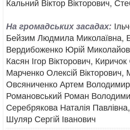
Кальний Віктор Вікторович, С
На громадських засадах:
Іль
Бейзим Людмила Миколаївна, Б
Вердибоженко Юрій Миколайови
Касян Ігор Вікторович, Киричо
Марченко Олексій Вікторович, 
Овсяниченко Артем Володимир
Романовський Роман Володими
Серебрякова Наталія Павлівна
Шуляр Сергій Іванович