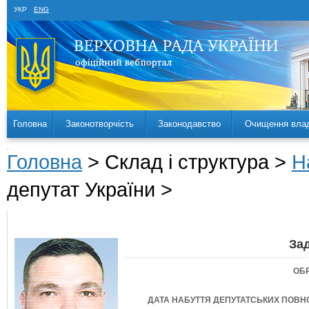
УКР
ENG
Головна
Законотворчість
Законодавство
Очищення вла
Головна
> Склад і структура >
Н
депутат України >
За
ОБ
ДАТА НАБУТТЯ ДЕПУТАТСЬКИХ ПОВ