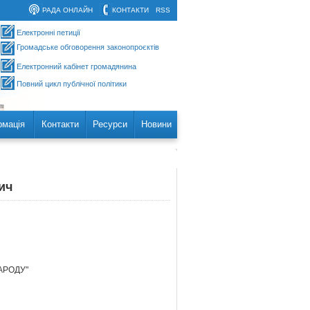
РАДА ОНЛАЙН
КОНТАКТИ
RSS
Електронні петиції
Громадське обговорення законопроєктів
Електронний кабінет громадянина
Повний цикл публічної політики
рмація
Контакти
Ресурси
Новини
ич
НАРОДУ"