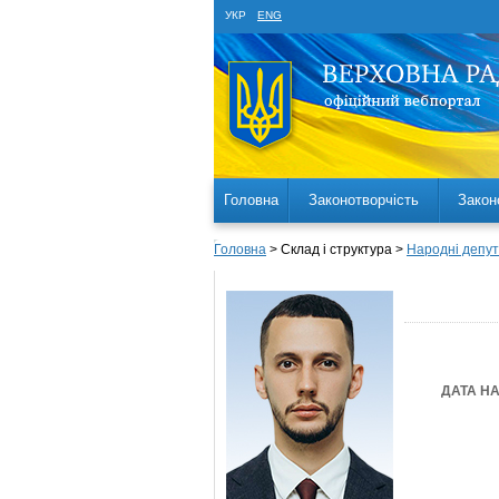
УКР
ENG
Головна
Законотворчість
Закон
Головна
> Склад і структура >
Народні депут
ДАТА Н