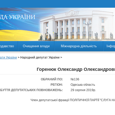
одавство
Очищення влади
Міжнародна діяльність
Інфо
ати України
> Народний депутат України >
Горенюк Олександр Олександров
ОБРАНИЙ ПО:
№136
РЕГІОН:
Одеська область
АБУТТЯ ДЕПУТАТСЬКИХ ПОВНОВАЖЕНЬ:
29 серпня 2019р.
Член депутатської фракції ПОЛІТИЧНОЇ ПАРТІЇ "СЛУГА 