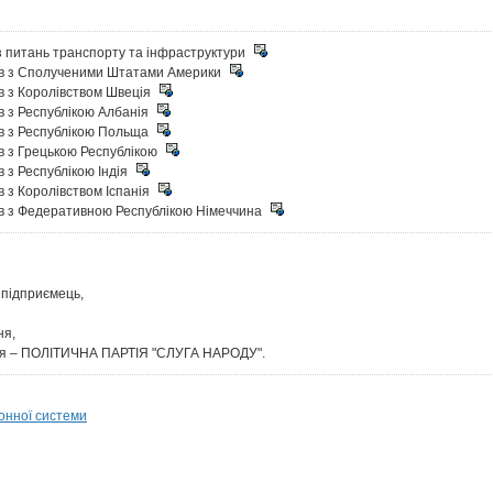
з питань транспорту та інфраструктури
ків з Сполученими Штатами Америки
ів з Королівством Швеція
в з Республікою Албанія
ів з Республікою Польща
ів з Грецькою Республікою
в з Республікою Індія
в з Королівством Іспанія
ків з Федеративною Республікою Німеччина
 підприємець,
ня,
ння – ПОЛІТИЧНА ПАРТІЯ "СЛУГА НАРОДУ".
онної системи