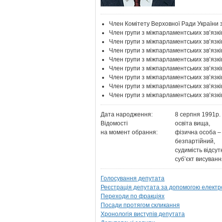
Член Комітету Верховної Ради України 
Член групи з міжпарламентських зв’яз
Член групи з міжпарламентських зв’язк
Член групи з міжпарламентських зв’язкі
Член групи з міжпарламентських зв’язк
Член групи з міжпарламентських зв’язк
Член групи з міжпарламентських зв’язкі
Член групи з міжпарламентських зв’язкі
Член групи з міжпарламентських зв’яз
Дата народження:
8 серпня 1991р.
Відомості
освіта вища,
на момент обрання:
фізична особа –
безпартійний,
судимість відсут
суб’єкт висува
Голосування депутата
Реєстрація депутата за допомогою електр
Переходи по фракціях
Посади протягом скликання
Хронологія виступів депутата