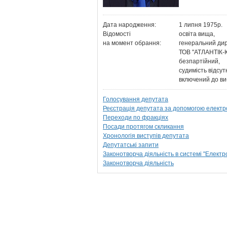
Дата народження:
1 липня 1975р.
Відомості
освіта вища,
на момент обрання:
генеральний дир
ТОВ "АТЛАНТІК
безпартійний,
судимість відсут
включений до ви
Голосування депутата
Реєстрація депутата за допомогою електр
Переходи по фракціях
Посади протягом скликання
Хронологія виступів депутата
Депутатські запити
Законотворча діяльність в системі "Елект
Законотворча діяльність