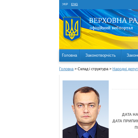
УКР
ENG
Головна
Законотворчість
Закон
Головна
> Склад і структура >
Народні депут
ДАТА Н
ДАТА ПРИПИ
П