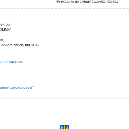
Не входить до складу будь-якої фракції
ектор,
-ЮММА",
ня,
борчого списку під № 42.
онної системи
ронний законопроект"