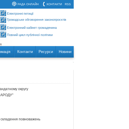
РАДА ОНЛАЙН
КОНТАКТИ
RSS
Електронні петиції
Громадське обговорення законопроєктів
Електронний кабінет громадянина
Повний цикл публічної політики
рмація
Контакти
Ресурси
Новини
андатному округу
НАРОДУ"
 складення повноважень