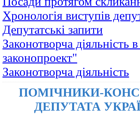
Посади протягом скликан
Хронологія виступів депу
Депутатські запити
Законотворча діяльність 
законопроект"
Законотворча діяльність
ПОМІЧНИКИ-КОНС
ДЕПУТАТА УКРА