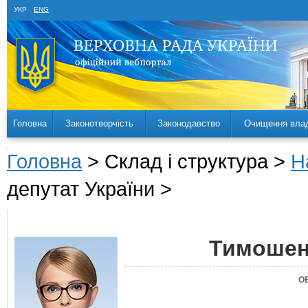
УКР
ENG
Головна
Законотворчість
Законодавство
Очищення вла
Головна
> Склад і структура >
Н
депутат України >
Тимошен
О