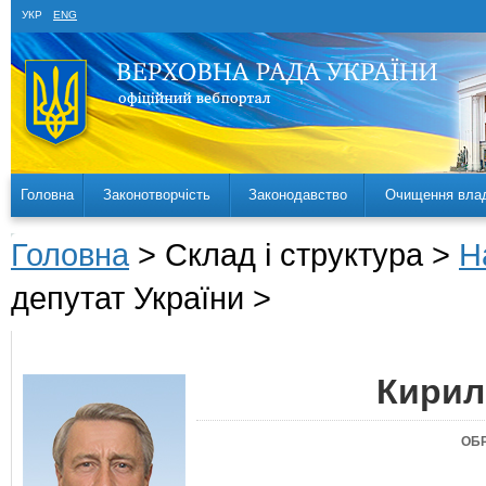
УКР
ENG
Головна
Законотворчість
Законодавство
Очищення вла
Головна
> Склад і структура >
Н
депутат України >
Кирил
ОБ