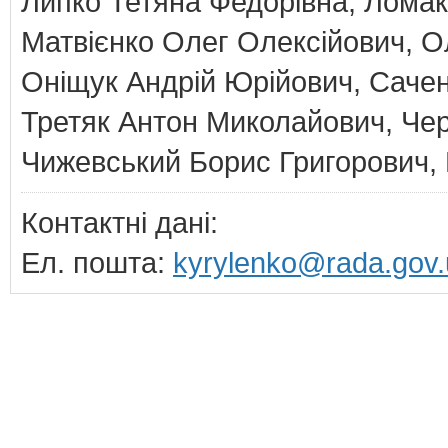
Липко Тетяна Федорівна, Лома
Матвієнко Олег Олексійович, 
Оніщук Андрій Юрійович, Сачен
Третяк Антон Миколайович, Чер
Чижевський Борис Григорович,
Контактні дані:
Ел. пошта:
kyrylenko@rada.gov