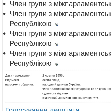
Член групи з міжпарламентськи
Член групи з міжпарламентськ
Республікою
Член групи з міжпарламентськ
Республікою
Член групи з міжпарламентськ
Республікою
Дата народження:
2 жовтня 1956р.
Відомості
освіта вища,
на момент обрання:
народний депутат України,
член політичної партії Всеукраїнське об’єднання
судимість відсутня,
включений до виборчого списку під № 6.
Голосування депутата