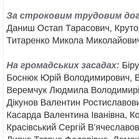
За строковим трудовим дого
Даниш Остап Тарасович, Круто
Титаренко Микола Миколайович
На громадських засадах:
Біру
Боснюк Юрій Володимирович, Ве
Веремчук Людмила Володимирів
Дікунов Валентин Ростиславови
Касарда Валентина Іванівна, К
Красівський Сергій В'ячеславо