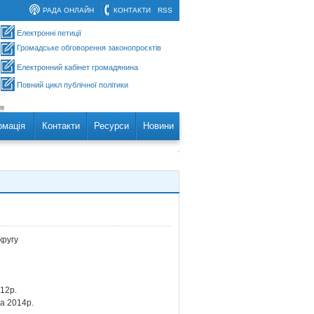
РАДА ОНЛАЙН
КОНТАКТИ
RSS
Електронні петиції
Громадське обговорення законопроєктів
Електронний кабінет громадянина
Повний цикл публічної політики
рмація
Контакти
Ресурси
Новини
ругу
12р.
а 2014р.