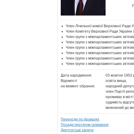
П
Член Лічильної комісії Верховної Ради 
Член Комітету Верховної Ради України з
Член групи з міжпарламентських зв’язкі
Член групи з міжпарламентських зв’язкі
Член групи з міжпарламентських зв’язк
Член групи з міжпарламентських зв’язкі
Член групи з міжпарламентських зв’язк
Член групи з міжпарламентських зв’язкі
Дата народження:
03 жовтня 1953 
Відомості
освіта вища,
на момент обрання:
народний депута
член Партії регіо
проживає в місті 
судимість відсут
включений до ви
Переходи по фракціях
Посади протягом скликання
Депутатські запити