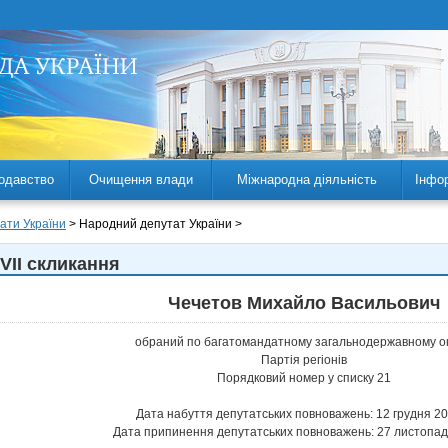
одавство
Очищення влади
Міжнародна діяльність
Інфо
ати України
> Народний депутат України >
VII скликання
Чечетов Михайло Васильович
обраний по багатомандатному загальнодержавному ок
Партія регіонів
Порядковий номер у списку 21
Дата набуття депутатських повноважень: 12 грудня 20
Дата припинення депутатських повноважень: 27 листопад