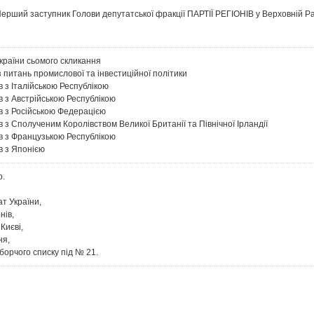
ерший заступник Голови депутатської фракції ПАРТІЇ РЕГІОНІВ у Верховній Ра
України сьомого скликання
 питань промислової та інвестиційної політики
в з Італійською Республікою
в з Австрійською Республікою
ів з Російською Федерацією
в з Сполученим Королівством Великої Британії та Північної Ірландії
ів з Французькою Республікою
в з Японією
р.
т України,
нів,
Києві,
ня,
борчого списку під № 21.