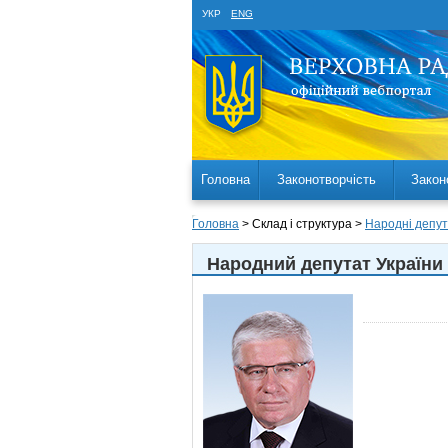
УКР
ENG
Головна
Законотворчість
Закон
Головна
> Склад і структура >
Народні депут
Народний депутат України 