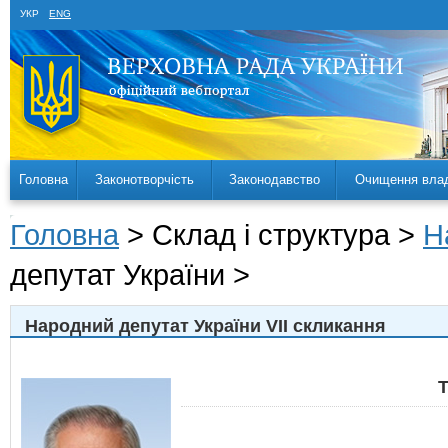
УКР
ENG
Головна
Законотворчість
Законодавство
Очищення вла
Головна
> Склад і структура >
Н
депутат України >
Народний депутат України VII скликання