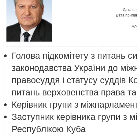
Дата на
Дата припин
Чл
Голова підкомітету з питань си
законодавства України до між
правосуддя і статусу суддів К
питань верховенства права т
Керівник групи з міжпарламент
Заступник керівника групи з м
Республікою Куба