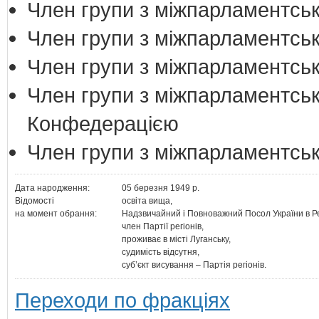
Член групи з міжпарламентськи
Член групи з міжпарламентськи
Член групи з міжпарламентськи
Член групи з міжпарламентськ
Конфедерацією
Член групи з міжпарламентськ
Дата народження:
05 березня 1949 р.
Відомості
освіта вища,
на момент обрання:
Надзвичайний і Повноважний Посол України в Ре
член Партії регіонів,
проживає в місті Луганську,
судимість відсутня,
суб’єкт висування – Партія регіонів.
Переходи по фракціях