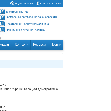
РАДА ОНЛАЙН
КОНТАКТИ
RSS
Електронні петиції
Громадське обговорення законопроєктів
Електронний кабінет громадянина
Повний цикл публічної політики
рмація
Контакти
Ресурси
Новини
ругу
ківщина", Українська соціал-демократична
006р.