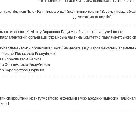
Дата припинення депутатських повноважень: 12 червня 
тської фракції "Блок Юлії Тимошенко" (політичних партій "Всеукраїнське об'єд
демократична партія)
ьної власності Комітету Верховної Ради України з питань науки i освіти
жпарламентській організації "Українська частина Комітету з парламентського с
міжпарламентській організації "Постійна делегація у Парламентській асамблеї
в’язків з Польською Республікою
в з Королівством Бельгія
ів з Французькою Республікою
в з Королівством Норвегія
ий співробітник Інституту світової економіки і міжнародних відносин Національ
 Києві