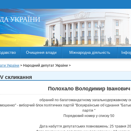
одавство
Очищення влади
Міжнародна діяльність
Інфо
ати України
> Народний депутат України >
 V скликання
Полохало Володимир Іванович
обраний по багатомандатному загальнодержавному ок
имошенко" - виборчий блок політичних партій "Всеукраїнське об’єднання "Бать
партія "
Порядковий номер у списку 50
Дата набуття депутатських повноважень: 25 травня 2