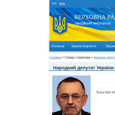
УКР
ENG
Головна
Законотворчість
Закон
Головна
> Склад і структура >
Народні депут
Народний депутат України
"Блок Юлії Т