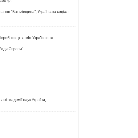
2007р.
нання "Батьківщина", Українська соціал-
півробітництва між Україною та
 Ради Європи"
ної академії наук України,