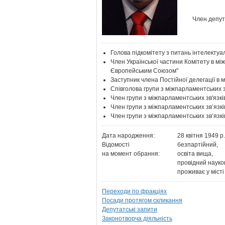
Член депута
Голова підкомітету з питань інтелектуал
Член Української частини Комітету в мі
Європейським Союзом"
Заступник члена Постійної делегації в 
Співголова групи з міжпарламентських з
Член групи з міжпарламентських зв'язкі
Член групи з міжпарламентських зв’язк
Член групи з міжпарламентських зв’язкі
Дата народження:
28 квітня 1949 р.
Відомості
безпартійний,
на момент обрання:
освіта вища,
провідний науков
проживає у місті
Переходи по фракціях
Посади протягом скликання
Депутатські запити
Законотворча діяльність