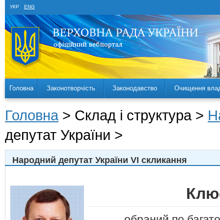
УКР
ENG
Головна
Законотворчість
Законодавство
Очищення вла
Головна
> Склад і структура >
Н
депутат України >
Народний депутат України VI скликання
Клю
обраний по багат