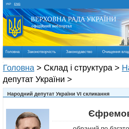
УКР
ENG
Головна
Законотворчість
Законодавство
Очищення вла
Головна
> Склад і структура >
Н
депутат України >
Народний депутат України VI скликання
Єфремов
обраний по багат