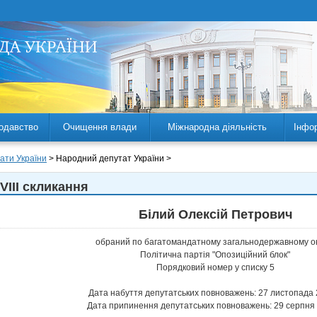
одавство
Очищення влади
Міжнародна діяльність
Інфо
ати України
> Народний депутат України >
VIII скликання
Білий Олексій Петрович
обраний по багатомандатному загальнодержавному ок
Політична партія "Опозиційний блок"
Порядковий номер у списку 5
Дата набуття депутатських повноважень: 27 листопада 
Дата припинення депутатських повноважень: 29 серпня 