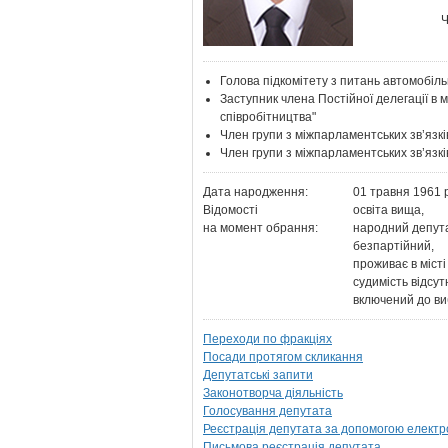
Ч
Голова підкомітету з питань автомобіл
Заступник члена Постійної делегації в 
співробітництва"
Член групи з міжпарламентських зв’язк
Член групи з міжпарламентських зв’яз
Дата народження:
01 травня 1961 
Відомості
освіта вища,
на момент обрання:
народний депута
безпартійний,
проживає в місті 
судимість відсут
включений до ви
Переходи по фракціях
Посади протягом скликання
Депутатські запити
Законотворча діяльність
Голосування депутата
Реєстрація депутата за допомогою електр
Письмова реєстрація депутата