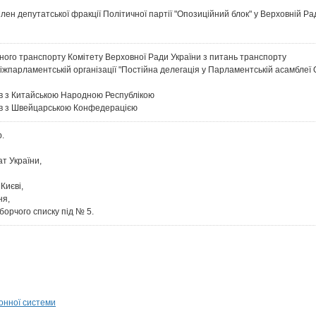
лен депутатської фракції Політичної партії "Опозиційний блок" у Верховній Ра
ьного транспорту Комітету Верховної Ради України з питань транспорту
міжпарламентській організації "Постійна делегація у Парламентській асамблеї
ів з Китайською Народною Республікою
ків з Швейцарською Конфедерацією
р.
т України,
Києві,
ня,
борчого списку під № 5.
онної системи