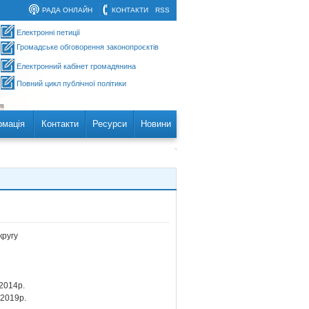
РАДА ОНЛАЙН
КОНТАКТИ
RSS
Електронні петиції
Громадське обговорення законопроєктів
Електронний кабінет громадянина
Повний цикл публічної політики
рмація
Контакти
Ресурси
Новини
ругу
2014р.
2019р.