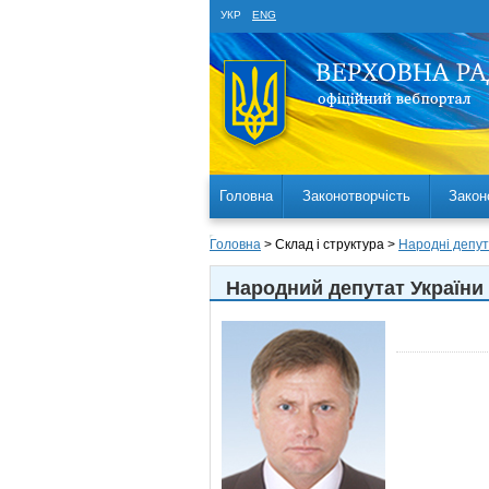
УКР
ENG
Головна
Законотворчість
Закон
Головна
> Склад і структура >
Народні депут
Народний депутат України 