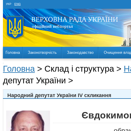
УКР
ENG
Головна
Законотворчість
Законодавство
Очищення вла
Головна
> Склад і структура >
Н
депутат України >
Народний депутат України IV скликання
Євдокимов
обра