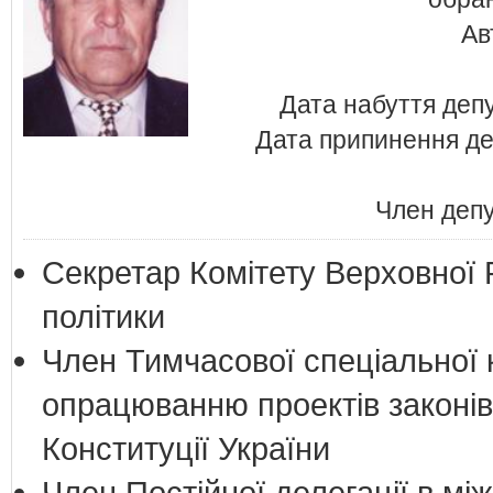
Ав
Дата набуття деп
Дата припинення де
Член депу
Секретар Комітету Верховної 
політики
Член Тимчасової спеціальної к
опрацюванню проектів законів
Конституції України
Член Постійної делегації в мі