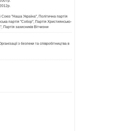
2007р.
2012р.
оюз "Наша Україна", Політична партія
нська партія "Собор", Партія Християнсько-
, Партія захисників Вітчизни
рганізації з безпеки та співробітництва в