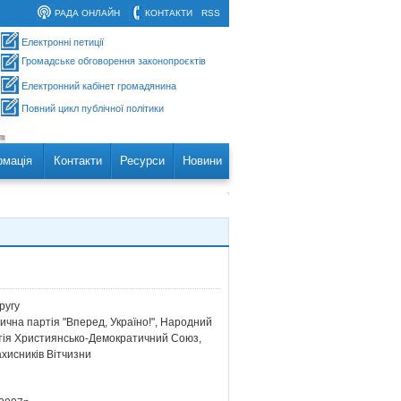
РАДА ОНЛАЙН
КОНТАКТИ
RSS
Електронні петиції
Громадське обговорення законопроєктів
Електронний кабінет громадянина
Повний цикл публічної політики
рмація
Контакти
Ресурси
Новини
ругу
а партія "Вперед, Україно!", Народний
артія Християнсько-Демократичний Союз,
хисників Вітчизни