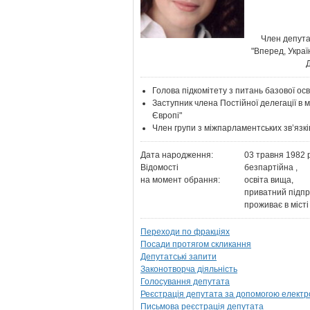
Член депут
"Вперед, Украї
Голова підкомітету з питань базової осв
Заступник члена Постійної делегації в 
Європі"
Член групи з міжпарламентських зв’язкі
Дата народження:
03 травня 1982 
Відомості
безпартійна ,
на момент обрання:
освіта вища,
приватний підпр
проживає в місті
Переходи по фракціях
Посади протягом скликання
Депутатські запити
Законотворча діяльність
Голосування депутата
Реєстрація депутата за допомогою електр
Письмова реєстрація депутата