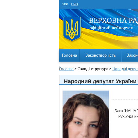
УКР
ENG
Головна
Законотворчість
Закон
Головна
> Склад і структура >
Народні депут
Народний депутат України 
Блок "НАША 
Рух Україн