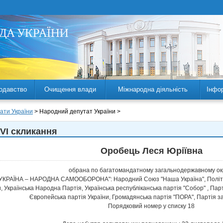
одавство
Очищення влади
Міжнародна діяльність
Інфо
ати України
> Народний депутат України >
VI скликання
Оробець Леся Юріївна
обрана по багатомандатному загальнодержавному ок
УКРАЇНА – НАРОДНА САМООБОРОНА": Народний Союз "Наша Україна", Політичн
и, Українська Народна Партія, Українська республіканська партія "Собор" , П
Європейська партія України, Громадянська партія "ПОРА", Партія за
Порядковий номер у списку 18