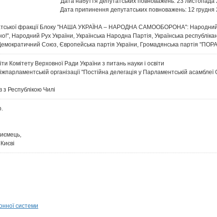
Дата набуття депутатських повноважень: 23 листопада 
Дата припинення депутатських повноважень: 12 грудня 
атської фракції Блоку "НАША УКРАЇНА – НАРОДНА САМООБОРОНА": Народний С
но!", Народний Рух України, Українська Народна Партія, Українська республіка
Демократичний Союз, Європейська партія України, Громадянська партія "ПОРА"
іти Комітету Верховної Ради України з питань науки і освіти
міжпарламентській організації "Постійна делегація у Парламентській асамблеї О
в з Республікою Чилі
р.
иємець,
 Києві
онної системи