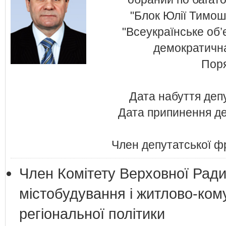
"Блок Юлії Тимош
"Всеукраїнське об’
демократична
Поря
Дата набуття деп
Дата припинення де
Член депутатської фр
Член Комітету Верховної Ради 
містобудування і житлово-ком
регіональної політики