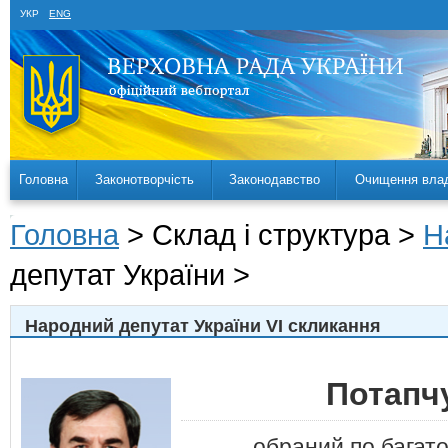
УКР
ENG
Головна
Законотворчість
Законодавство
Очищення вла
Головна
> Склад і структура >
Н
депутат України >
Народний депутат України VI скликання
Потапч
обраний по багат