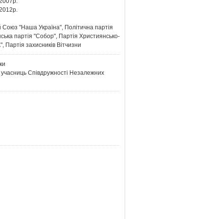
2007р.
2012р.
оюз "Наша Україна", Політична партія
нська партія "Собор", Партія Християнсько-
, Партія захисників Вітчизни
ки
 - учасниць Співдружності Незалежних