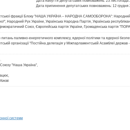
Дата набуття депутатських повноважень: 23 листопада 
Дата припинення депутатських повноважень: 12 грудня 
атської фракції Блоку "НАША УКРАЇНА – НАРОДНА САМООБОРОНА": Народний С
но!", Народний Рух України, Українська Народна Партія, Українська республіка
Демократичний Союз, Європейська партія України, Громадянська партія "ПОРА"
з питань паливно-енергетичного комплексу, ядерної політики та ядерної безпе
нтській організації "Постійна делегація у Міжпарламентській Асамблеї держав
.
Союзу "Наша Україна",
ацює,
 Києві
онної системи