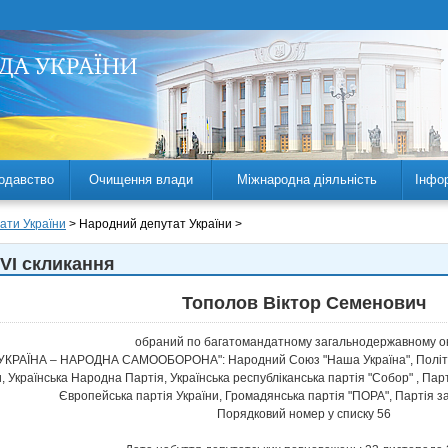
одавство
Очищення влади
Міжнародна діяльність
Інфо
ати України
> Народний депутат України >
VI скликання
Тополов Віктор Семенович
обраний по багатомандатному загальнодержавному ок
УКРАЇНА – НАРОДНА САМООБОРОНА": Народний Союз "Наша Україна", Політичн
и, Українська Народна Партія, Українська республіканська партія "Собор" , П
Європейська партія України, Громадянська партія "ПОРА", Партія за
Порядковий номер у списку 56