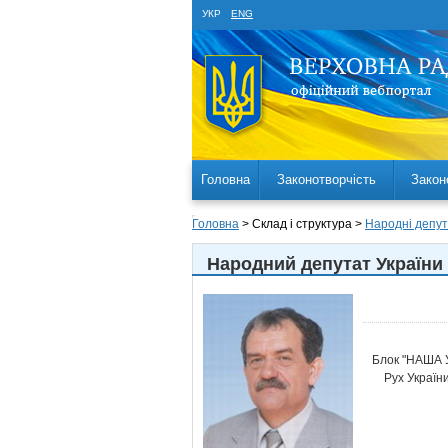
УКР
ENG
Головна
Законотворчість
Закон
Головна
> Склад і структура >
Народні депут
Народний депутат України 
Блок "НАША 
Рух Україн