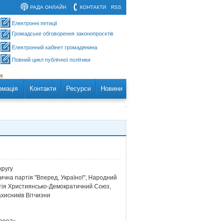
РАДА ОНЛАЙН
КОНТАКТИ
RSS
Електронні петиції
Громадське обговорення законопроєктів
Електронний кабінет громадянина
Повний цикл публічної політики
рмація
Контакти
Ресурси
Новини
ругу
а партія "Вперед, Україно!", Народний
артія Християнсько-Демократичний Союз,
хисників Вітчизни