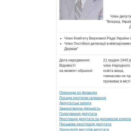
Член депут
"Вперед, Украї
Член Комітету Верховної Ради України 
Член Постійної делегації в міжпарламе
Держав"
Дата народження:
21 грудня 1945 р
Відомості
член Народного 
на момент обрання:
освіта вища,
тимчасово не пр
проживає в місті
Переходи по фракціях
Посади протягом скликання
Депутатські запити
Законотворча діяльність
Голосування депутата
Реєстрація депутата за допомогою електр
Письмова реєстрація депутата
Хронологія виступів депутата