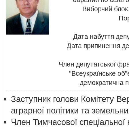
Виборчий блок 
Пор
Дата набуття деп
Дата припинення де
Член депутатської фра
"Всеукраїнське об"
демократична п
Заступник голови Комітету Ве
аграрної політики та земельни
Член Тимчасової спеціальної к