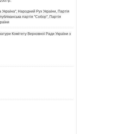
2007р.
Україна", Народний Рух України, Партія
спубліканська партія "Собор", Партія
раїни
атури Комітету Верховної Ради України з