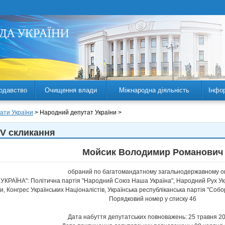
одавство
Очищення влади
Міжнародна діяльність
Інфо
ати України
> Народний депутат України >
 V скликання
Мойсик Володимир Романович
обраний по багатомандатному загальнодержавному ок
УКРАЇНА": Політична партія "Народний Союз Наша Україна", Народний Рух Укра
и, Конгрес Українських Націоналістів, Українська республіканська партія "Со
Порядковий номер у списку 46
Дата набуття депутатських повноважень: 25 травня 2