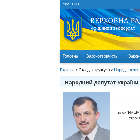
УКР
ENG
Головна
Законотворчість
Закон
Головна
> Склад і структура >
Народні депут
Народний депутат України
Блок "НАША 
Україн