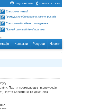
РАДА ОНЛАЙН
КОНТАКТИ
RSS
Електронні петиції
Громадське обговорення законопроєктів
Електронний кабінет громадянина
Повний цикл публічної політики
рмація
Контакти
Ресурси
Новини
ругу
їни, Партія промисловців і підприємців
бор", Партія Християнсько-Дем.Союз
006р.