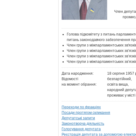
Член депута
промисл
Голова підкомітету з питань парламент
питань законодавчого забезпечення пр
Член групи з міжпарламентських зв'язків
Член групи з міжпарламентських зв’язк
Член групи з міжпарламентських зв’язкі
Член групи з міжпарламентських зв’язк
Дата народження:
18 серпня 1957 
Відомості
безпартійний,
на момент обрання:
освіта вища,
народний депута
проживає у місті
Переходи по фракціях
Посади протягом скликання
Депутатські запити
Законотворча діяльність
Голосування депутата
Реєстрація депутата за допомогою електр