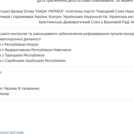
Дата припинення депутатських повноважень: 08 червня 
тської фракції Блоку "НАША УКРАЇНА": політична партія "Народний Союз Наша 
овців і підприємців України, Конгрес Українських Націоналістів, Українська ре
Християнсько-Демократичний Союз у Верховній Раді Ук
ського контролю та законодавчого забезпечення реформування органів прокур
авоохоронної діяльності
 з Республікою Нігерія
ів з Федеративною Республікою Німеччина
в з Турецькою Республікою
ів з Сирійською Арабською Республікою
р.
т України IV скликання,
 Києві
онної системи