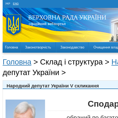
УКР
ENG
Головна
Законотворчість
Законодавство
Очищення вла
Головна
> Склад і структура >
Н
депутат України >
Народний депутат України V скликання
Сподар
обраний по багат