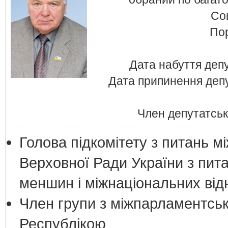
Соц
Пор
Дата набуття деп
Дата припинення депу
Член депутатсько
Голова підкомітету з питань м
Верховної Ради України з пит
меншин і міжнаціональних від
Член групи з міжпарламентськ
Республікою