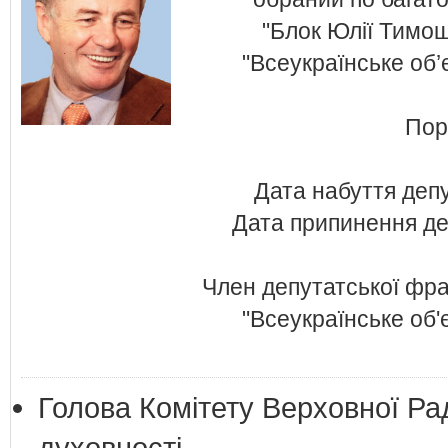
"Блок Юлії Тимош
"Всеукраїнське об’
Пор
Дата набуття деп
Дата припинення де
Член депутатської фрак
"Всеукраїнське об'
Голова Комітету Верховної Рад
духовностi