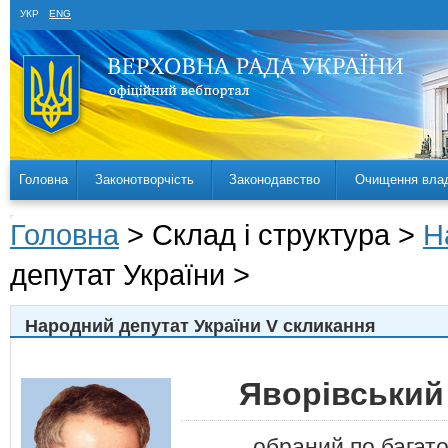
УКР
ENG
Головна
Законотворчість
Законодавство
Очищення вла
Головна
> Склад і структура >
Н
депутат України >
Народний депутат України V скликання
Яворівський
обраний по багат