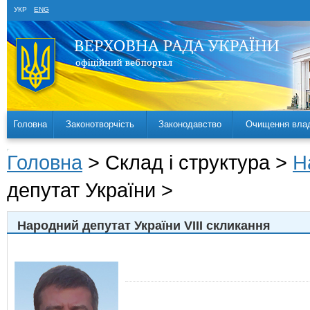
УКР
ENG
Головна
Законотворчість
Законодавство
Очищення вла
Головна
> Склад і структура >
Н
депутат України >
Народний депутат України VIII скликання