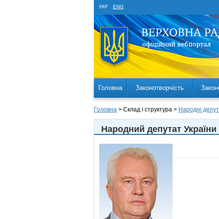
УКР
ENG
Головна
Законотворчість
Закон
Головна
> Склад і структура >
Народні депут
Народний депутат України 