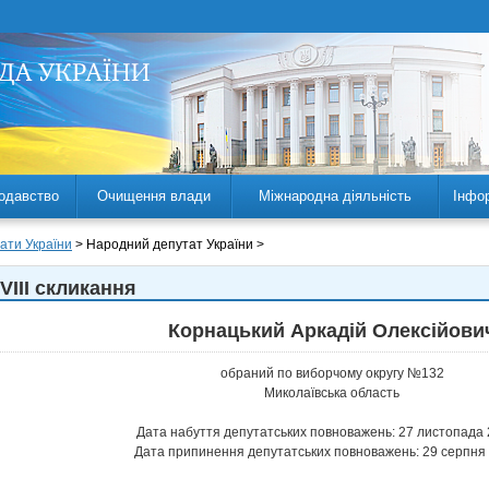
одавство
Очищення влади
Міжнародна діяльність
Інфо
ати України
> Народний депутат України >
VIII скликання
Корнацький Аркадій Олексійови
обраний по виборчому округу №132
Миколаївська область
Дата набуття депутатських повноважень: 27 листопада 
Дата припинення депутатських повноважень: 29 серпня 