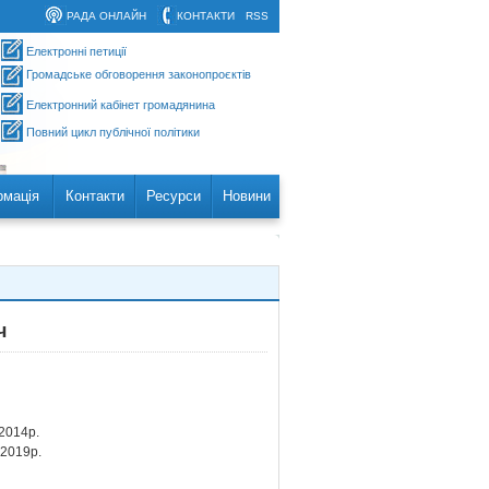
РАДА ОНЛАЙН
КОНТАКТИ
RSS
Електронні петиції
Громадське обговорення законопроєктів
Електронний кабінет громадянина
Повний цикл публічної політики
рмація
Контакти
Ресурси
Новини
ч
2014р.
2019р.