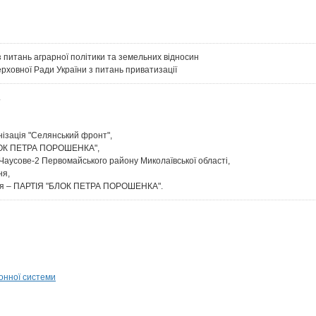
 питань аграрної політики та земельних відносин
ерховної Ради України з питань приватизації
.
нізація "Селянський фронт",
ЛОК ПЕТРА ПОРОШЕНКА",
 Чаусове-2 Первомайського району Миколаївської області,
ня,
ння – ПАРТІЯ "БЛОК ПЕТРА ПОРОШЕНКА".
онної системи