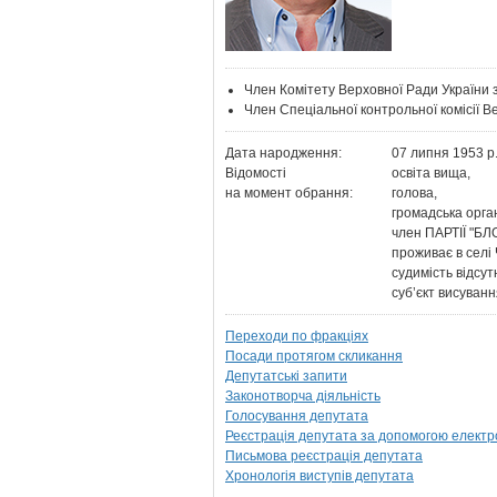
Член Комітету Верховної Ради України з
Член Спеціальної контрольної комісії В
Дата народження:
07 липня 1953 р
Відомості
освіта вища,
на момент обрання:
голова,
громадська орга
член ПАРТІЇ "Б
проживає в селі
судимість відсут
суб’єкт висува
Переходи по фракціях
Посади протягом скликання
Депутатські запити
Законотворча діяльність
Голосування депутата
Реєстрація депутата за допомогою електр
Письмова реєстрація депутата
Хронологія виступів депутата