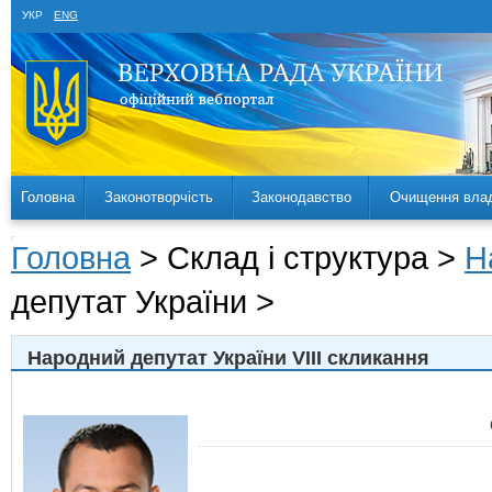
УКР
ENG
Головна
Законотворчість
Законодавство
Очищення вла
Головна
> Склад і структура >
Н
депутат України >
Народний депутат України VIII скликання