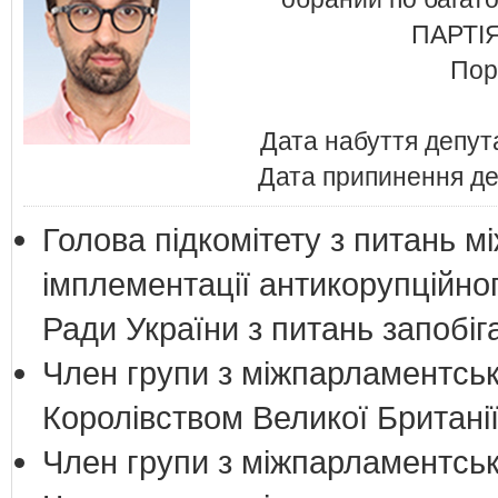
ПАРТІ
Пор
Дата набуття депут
Дата припинення де
Голова підкомітету з питань м
імплементації антикорупційно
Ради України з питань запобіга
Член групи з міжпарламентськ
Королівством Великої Британії 
Член групи з міжпарламентськи