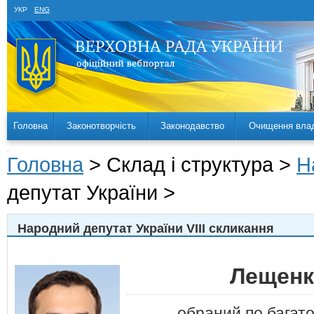
УКР
ENG
Головна
Законотворчість
Законодавство
Очищення вла
Головна
> Склад і структура >
Н
депутат України >
Народний депутат України VIII скликання
Лещенк
обраний по багат