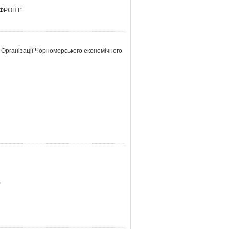
Й ФРОНТ"
ї Організації Чорноморського економічного
,