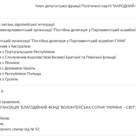
Член депутатської фракції Політичної партії "НАРОДНИ
 питань європейської інтеграції
 міжпарламентській організації "Постійна делегація у Парламентській асамбле
тській організації "Постійна делегація у Парламентській асамблеї ГУАМ"
язків з Австралією
ів з Португальською Республікою
в з Сполученим Королівством Великої Британії та Північної Ірландії
в з Японією
в з Державою Ізраїль
ів з Республікою Польща
в з Грузією
 р.
и правління,
ГАНІЗАЦІЯ "БЛАГОДІЙНИЙ ФОНД "ВОЛОНТЕРСЬКА СОТНЯ "УКРАЇНА – СВІТ"
Києві,
ня,
орчого списку під № 52.