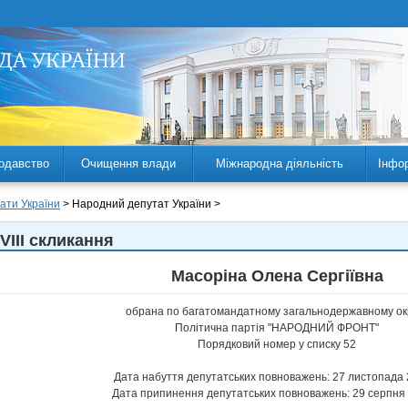
одавство
Очищення влади
Міжнародна діяльність
Інфо
ати України
> Народний депутат України >
VIII скликання
Масоріна Олена Сергіївна
обрана по багатомандатному загальнодержавному ок
Політична партія "НАРОДНИЙ ФРОНТ"
Порядковий номер у списку 52
Дата набуття депутатських повноважень: 27 листопада 
Дата припинення депутатських повноважень: 29 серпня 