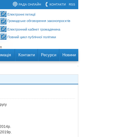
РАДА ОНЛАЙН
КОНТАКТИ
RSS
Електронні петиції
Громадське обговорення законопроєктів
Електронний кабінет громадянина
Повний цикл публічної політики
рмація
Контакти
Ресурси
Новини
ругу
2014р.
2019р.