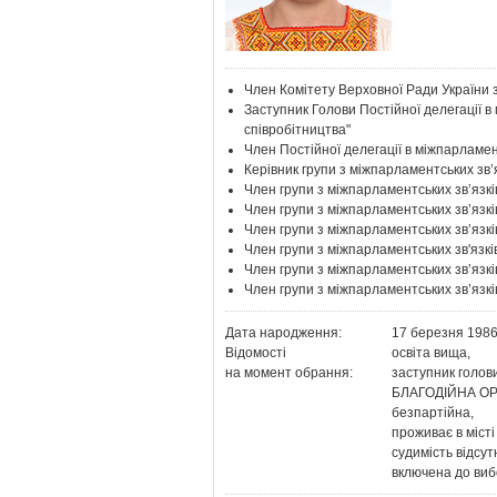
Член Комітету Верховної Ради України з
Заступник Голови Постійної делегації в
співробітництва"
Член Постійної делегації в міжпарламен
Керівник групи з міжпарламентських зв’
Член групи з міжпарламентських зв’язк
Член групи з міжпарламентських зв’язкі
Член групи з міжпарламентських зв’язкі
Член групи з міжпарламентських зв'язкі
Член групи з міжпарламентських зв’язк
Член групи з міжпарламентських зв’язкі
Дата народження:
17 березня 1986
Відомості
освіта вища,
на момент обрання:
заступник голов
БЛАГОДІЙНА ОР
безпартійнa,
проживає в місті 
судимість відсут
включена до виб