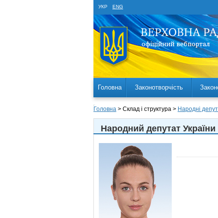
УКР
ENG
Головна
Законотворчість
Закон
Головна
> Склад і структура >
Народні депут
Народний депутат України 