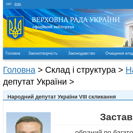
УКР
ENG
Головна
Законотворчість
Законодавство
Очищення вла
Головна
> Склад і структура >
Н
депутат України >
Народний депутат України VIII скликання
Заста
обраний по багат