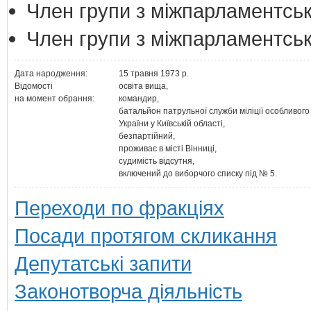
Член групи з міжпарламентськ
Член групи з міжпарламентськ
Дата народження:
15 травня 1973 р.
Відомості
освіта вища,
на момент обрання:
командир,
батальйон патрульної служби міліції особливог
України у Київській області,
безпартійний,
проживає в місті Вінниці,
судимість відсутня,
включений до виборчого списку під № 5.
Переходи по фракціях
Посади протягом скликання
Депутатські запити
Законотворча діяльність