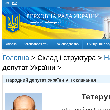
УКР
ENG
Головна
Законотворчість
Законодавство
Очищення вла
Головна
> Склад і структура >
Н
депутат України >
Народний депутат України VIII скликання
Тетеру
обраний по багат