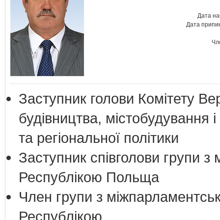
Дата на
Дата припин
Чл
Заступник голови Комітету Ве
будівництва, містобудування 
та регіональної політики
Заступник співголови групи з 
Республікою Польща
Член групи з міжпарламентськ
Республікою