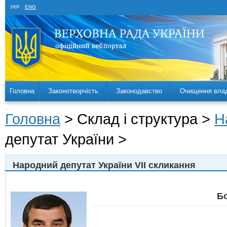
УКР
ENG
Головна
Законотворчість
Законодавство
Очищення вла
Головна
> Склад і структура >
Н
депутат України >
Народний депутат України VII скликання
Б