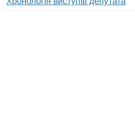
Хронологія виступів депутата