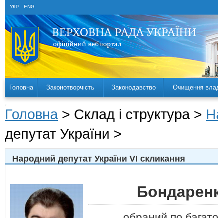
УКР
ENG
Головна
Законотворчість
Законодавство
Очищення вла
Головна
> Склад і структура >
Н
депутат України >
Народний депутат України VI скликання
Бондарен
обраний по багат