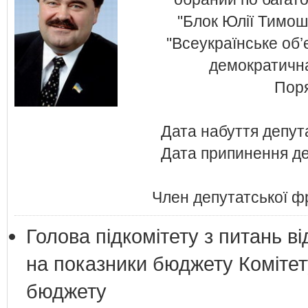
"Блок Юлії Тимош
"Всеукраїнське об’
демократична
Поря
Дата набуття депут
Дата припинення де
Член депутатської фр
Голова підкомітету з питань в
на показники бюджету Комітет
бюджету