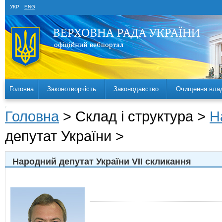
УКР
ENG
Головна
Законотворчість
Законодавство
Очищення вла
Головна
> Склад і структура >
Н
депутат України >
Народний депутат України VII скликання