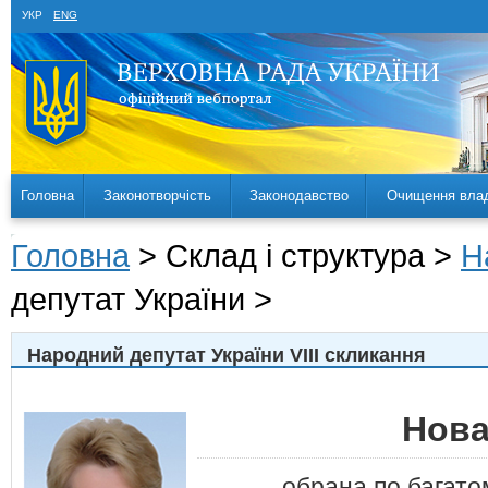
УКР
ENG
Головна
Законотворчість
Законодавство
Очищення вла
Головна
> Склад і структура >
Н
депутат України >
Народний депутат України VIII скликання
Нова
обрана по багат