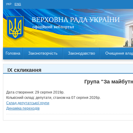
УКР
ENG
Головна
Законотворчість
Законодавство
Очищення вла
IX скликання
Група "За майбутн
Дата створення: 29 серпня 2019р.
Кількісний склад: депутати, станом на 07 серпня 2026р.
Склад депутатської групи
Динаміка переходів