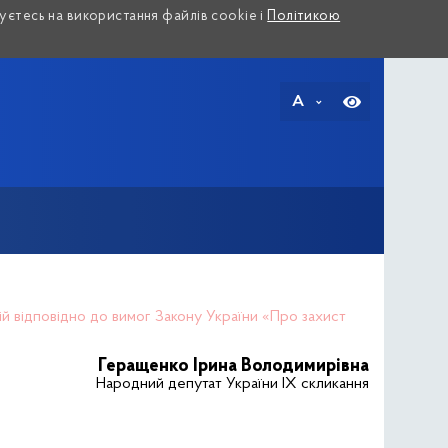
єтесь на використання файлів cookie і
Політикою
A
пій відповідно до вимог Закону України «Про захист
Геращенко Ірина Володимирівна
Народний депутат України IX скликання