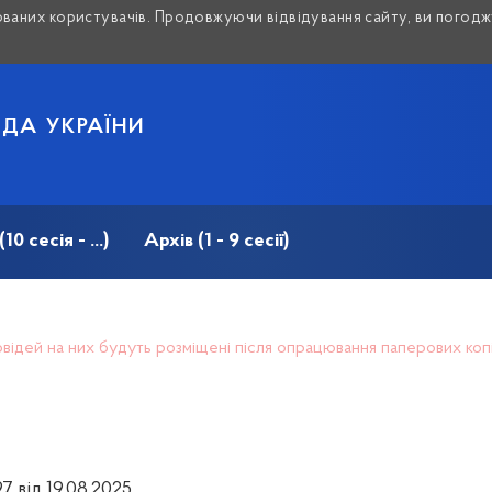
аних користувачів. Продовжуючи відвідування сайту, ви погоджу
АДА УКРАЇНИ
 сесія - ...)
Архів (1 - 9 сесії)
дповідей на них будуть розміщені після опрацювання паперових ко
7 від 19.08.2025