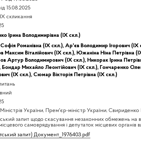
ід 15.08.2025
 IX скликання
25
ко Ірина Володимирівна (IX скл.)
Софія Романівна (IX скл.),
Ар'єв Володимир Ігорович (IX с
 Максим Віталійович (IX скл.),
Южаніна Ніна Петрівна (IX
ов Артур Володимирович (IX скл.),
Никорак Ірина Петрівн
,
Бондар Михайло Леонтійович (IX скл.),
Гончаренко Олек
вич (IX скл.),
Сюмар Вікторія Петрівна (IX скл.)
питань
вний
25
 Міністрів України, Прем'єр-міністр України, Свириденко
ський запит щодо скасування незаконних обмежень на в
 місцевого самоврядування і депутаток місцевих органів в
тський запит) Документ_1976403.pdf