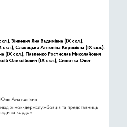
кл.),
Зінкевич Яна Вадимівна (IX скл.),
 скл.),
Славицька Антоніна Керимівна (IX скл.),
а (IX скл.),
Павленко Ростислав Миколайович
сій Олексійович (IX скл.),
Синютка Олег
 Юлія Анатоліївна
иїзд жінок-держслужбовців та представниць
лади за кордон