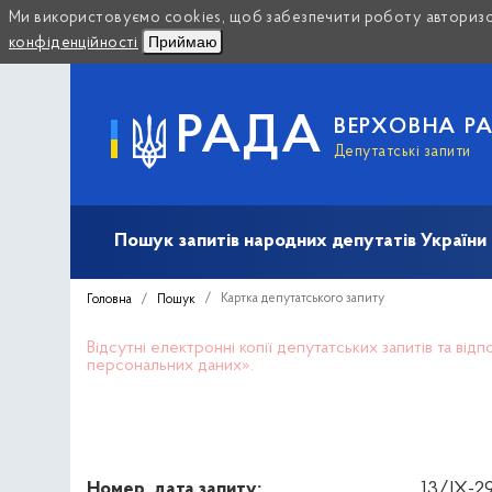
Ми використовуємо cookies, щоб забезпечити роботу авторизов
Приймаю
конфіденційності
РАДА
ВЕРХОВНА Р
Депутатські запити
Пошук запитів народних депутатів України (10
Картка депутатського запиту
Головна
Пошук
Відсутні електронні копії депутатських запитів та ві
персональних даних».
Номер, дата запиту:
13/IX-29