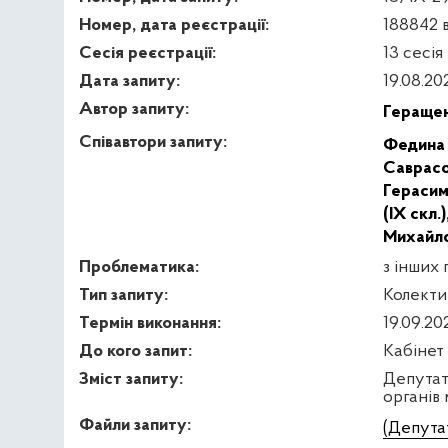
Номер, дата реєстрації:
188842 в
Сесія реєстрації:
13 сесія
Дата запиту:
19.08.20
Автор запиту:
Геращен
Співавтори запиту:
Федина 
Саврасов
Герасим
(IX скл.)
Михайло
Проблематика:
з інших 
Тип запиту:
Колекти
Термін виконання:
19.09.20
До кого запит:
Кабінет
Зміст запиту:
Депутат
органів
Файли запиту:
(Депута