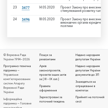
23
14.05.2020
Проєкт Закону про внесення змі
3477
стимулювання розвитку галузі е
24
18.05.2020
Проєкт Закону про внесення змі
3496
виконавчих органів юридичних о
політики
© Верховна Рада
Пошук за
Надано народним
України 1994—2026
реквізитами
депутатам України
Програмно-технічна
Архів
Надано народним
підтримка
—
законопроєктів,
депутатам України
Управління
проєктів інших актів
документів до ЗП
комп'ютеризованих
за ( III – IX скл.)
Знаходяться на
систем Апарату
Правила
опрацюванні в
Верховної Ради
оформлення
комітетах
України
Зареєстровані за
Прийняті на поточній
Iнформаційна
поточний тиждень
сесії
підтримка — Головне
організаційне