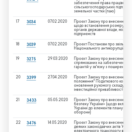
забезпечення права працівників
сільськогосподарських підприємс
земельної частки (паю)
17
07.02.2020
Проєкт Закону про внесення змін
3034
щодо встановлення розміру зар
органів державної влади, місце
підприємств
18
07.02.2020
Проєкт Постанови про звільнен
3039
Національного антикорупційног
19
29.03.2020
Проєкт Закону про внесення змін
3275
спрямованих на забезпечення до
гарантій у зв'язку з поширення
20
27.04.2020
Проєкт Закону про внесення змі
3399
положення" Податкового кодекс
оновлення рухомого складу авто
інвестиційної привабливості пі
21
05.05.2020
Проєкт Закону про внесення змі
3433
безпеку України» (щодо включе
України до елементів планування
оборони)
22
14.05.2020
Проєкт Закону про внесення змі
3476
деяких законодавчих актів Укра
електричного транспорту в Укра