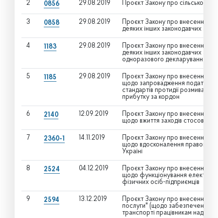
2
29.08.2019
Проєкт Закону про сільськогос
0856
3
29.08.2019
Проєкт Закону про внесення змі
0858
деяких інших законодавчих акті
4
29.08.2019
Проєкт Закону про внесення змі
1183
деяких інших законодавчих акті
одноразового декларування акти
5
29.08.2019
Проєкт Закону про внесення змі
1185
щодо запровадження податку на 
стандартів протидії розмиванню
прибутку за кордон
6
12.09.2019
Проєкт Закону про внесення змін
2140
щодо вжиття заходів стосовно з
7
14.11.2019
Проєкт Закону про внесення змін
2360-1
щодо вдосконалення правового 
Україні
8
04.12.2019
Проєкт Закону про внесення змі
2524
щодо функціонування електронн
фізичних осіб-підприємців
9
13.12.2019
Проєкт Закону про внесення змін
2594
послуги" (щодо забезпечення б
транспорті працівникам надавачі