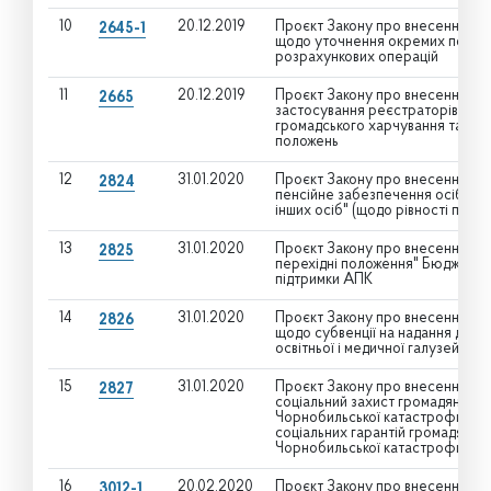
10
20.12.2019
Проєкт Закону про внесення змі
2645-1
щодо уточнення окремих положе
розрахункових операцій
11
20.12.2019
Проєкт Закону про внесення змі
2665
застосування реєстраторів розр
громадського харчування та по
положень
12
31.01.2020
Проєкт Закону про внесення змін
2824
пенсійне забезпечення осіб, зві
інших осіб" (щодо рівності прав
13
31.01.2020
Проєкт Закону про внесення змін
2825
перехідні положення" Бюджетно
підтримки АПК
14
31.01.2020
Проєкт Закону про внесення змі
2826
щодо субвенції на надання держ
освітньої і медичної галузей
15
31.01.2020
Проєкт Закону про внесення змін
2827
соціальний захист громадян, які
Чорнобильської катастрофи" (щ
соціальних гарантій громадянам,
Чорнобильської катастрофи)
16
20.02.2020
Проєкт Закону про внесення змі
3012-1