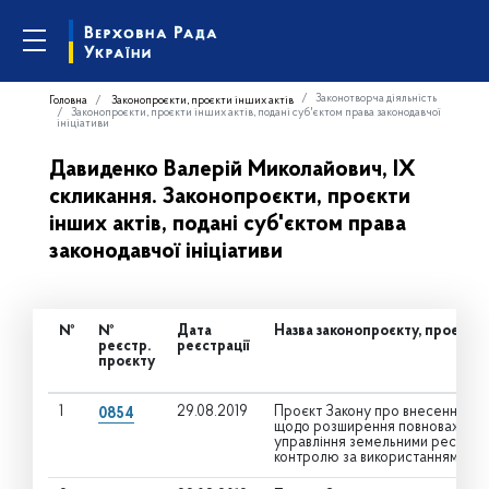
Законотворча діяльність
Головна
Законопроєкти, проєкти інших актів
Законопроєкти, проєкти інших актів, подані суб'єктом права законодавчої
ініціативи
Давиденко Валерій Миколайович, IX
скликання. Законопроєкти, проєкти
інших актів, подані суб'єктом права
законодавчої ініціативи
№
№
Дата
Назва законопроєкту, проєкту 
реєстр.
реєстрації
проєкту
1
29.08.2019
Проєкт Закону про внесення змін
0854
щодо розширення повноважень о
управління земельними ресурса
контролю за використанням і о