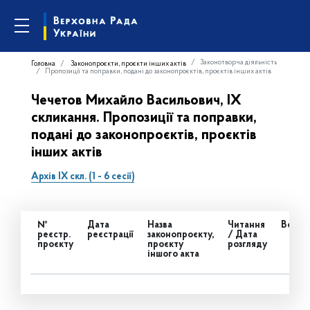
Законотворча діяльність
Головна
Законопроєкти, проєкти інших актів
Пропозиції та поправки, подані до законопроєктів, проєктів інших актів
Чечетов Михайло Васильович, IX
скликання. Пропозиції та поправки,
подані до законопроєктів, проєктів
інших актів
Архів IX скл. (1 - 6 сесії)
№
Дата
Назва
Читання
Всьог
реєстр.
реєстрації
законопроєкту,
/ Дата
проєкту
проєкту
розгляду
іншого акта