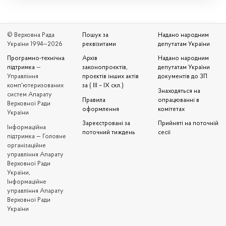
© Верховна Рада
Пошук за
Надано народним
України 1994—2026
реквізитами
депутатам України
Програмно-технічна
Архів
Надано народним
підтримка
—
законопроєктів,
депутатам України
Управління
проєктів інших актів
документів до ЗП
комп'ютеризованих
за ( III – IX скл.)
Знаходяться на
систем Апарату
Правила
опрацюванні в
Верховної Ради
оформлення
комітетах
України
Зареєстровані за
Прийняті на поточній
Iнформаційна
поточний тиждень
сесії
підтримка — Головне
організаційне
управління Апарату
Верховної Ради
України,
Інформаційне
управління Апарату
Верховної Ради
України