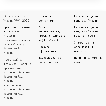
© Верховна Рада
Пошук за
Надано народним
України 1994—2026
реквізитами
депутатам України
Програмно-технічна
Архів
Надано народним
підтримка
—
законопроєктів,
депутатам України
Управління
проєктів інших актів
документів до ЗП
комп'ютеризованих
за ( III – IX скл.)
Знаходяться на
систем Апарату
Правила
опрацюванні в
Верховної Ради
оформлення
комітетах
України
Зареєстровані за
Прийняті на поточній
Iнформаційна
поточний тиждень
сесії
підтримка — Головне
організаційне
управління Апарату
Верховної Ради
України,
Інформаційне
управління Апарату
Верховної Ради
України