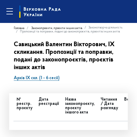
Законотворча діяльність
Головна
Законопроєкти, проєкти інших актів
Пропозиції та поправки, подані до законопроєктів, проєктів інших актів
Савицький Валентин Вікторович, IX
скликання. Пропозиції та поправки,
подані до законопроєктів, проєктів
інших актів
Архів IX скл. (1 - 6 сесії)
№
Дата
Назва
Читання
Всьог
реєстр.
реєстрації
законопроєкту,
/ Дата
проєкту
проєкту
розгляду
іншого акта