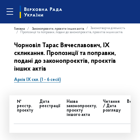
Законотворча діяльність
Головна
Законопроєкти, проєкти інших актів
Пропозиції та поправки, подані до законопроєктів, проєктів інших актів
Чорновіл Тарас Вячеславович, IX
скликання. Пропозиції та поправки,
подані до законопроєктів, проєктів
інших актів
Архів IX скл. (1 - 6 сесії)
№
Дата
Назва
Читання
Всьог
реєстр.
реєстрації
законопроєкту,
/ Дата
проєкту
проєкту
розгляду
іншого акта