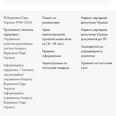
© Верховна Рада
Пошук за
Надано народним
України 1994—2026
реквізитами
депутатам України
Програмно-технічна
Архів
Надано народним
підтримка
—
законопроєктів,
депутатам України
Управління
проєктів інших актів
документів до ЗП
комп'ютеризованих
за ( III – IX скл.)
Знаходяться на
систем Апарату
Правила
опрацюванні в
Верховної Ради
оформлення
комітетах
України
Зареєстровані за
Прийняті на поточній
Iнформаційна
поточний тиждень
сесії
підтримка — Головне
організаційне
управління Апарату
Верховної Ради
України,
Інформаційне
управління Апарату
Верховної Ради
України