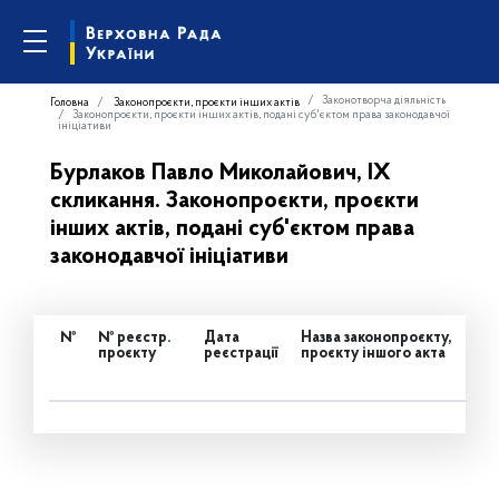
Законотворча діяльність
Головна
Законопроєкти, проєкти інших актів
Законопроєкти, проєкти інших актів, подані суб'єктом права законодавчої
ініціативи
Бурлаков Павло Миколайович, IX
скликання. Законопроєкти, проєкти
інших актів, подані суб'єктом права
законодавчої ініціативи
№
№ реєстр.
Дата
Назва законопроєкту,
проєкту
реєстрації
проєкту іншого акта