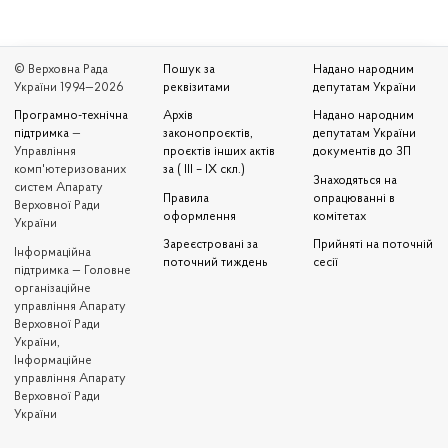
© Верховна Рада
Пошук за
Надано народним
України 1994—2026
реквізитами
депутатам України
Програмно-технічна
Архів
Надано народним
підтримка
—
законопроєктів,
депутатам України
Управління
проєктів інших актів
документів до ЗП
комп'ютеризованих
за ( III – IX скл.)
Знаходяться на
систем Апарату
Правила
опрацюванні в
Верховної Ради
оформлення
комітетах
України
Зареєстровані за
Прийняті на поточній
Iнформаційна
поточний тиждень
сесії
підтримка — Головне
організаційне
управління Апарату
Верховної Ради
України,
Інформаційне
управління Апарату
Верховної Ради
України