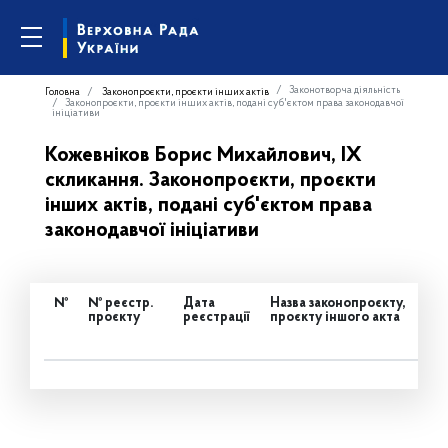
Законотворча діяльність
Головна
Законопроєкти, проєкти інших актів
Законопроєкти, проєкти інших актів, подані суб'єктом права законодавчої
ініціативи
Кожевніков Борис Михайлович, IX
скликання. Законопроєкти, проєкти
інших актів, подані суб'єктом права
законодавчої ініціативи
№
№ реєстр.
Дата
Назва законопроєкту,
проєкту
реєстрації
проєкту іншого акта