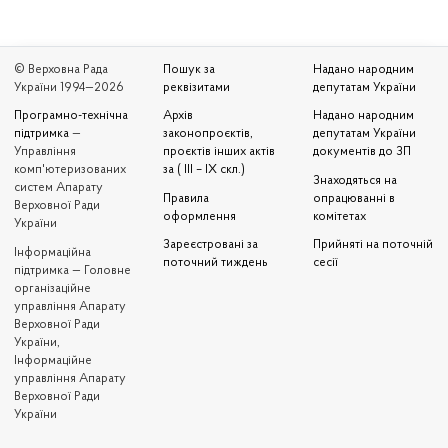
© Верховна Рада
Пошук за
Надано народним
України 1994—2026
реквізитами
депутатам України
Програмно-технічна
Архів
Надано народним
підтримка
—
законопроєктів,
депутатам України
Управління
проєктів інших актів
документів до ЗП
комп'ютеризованих
за ( III – IX скл.)
Знаходяться на
систем Апарату
Правила
опрацюванні в
Верховної Ради
оформлення
комітетах
України
Зареєстровані за
Прийняті на поточній
Iнформаційна
поточний тиждень
сесії
підтримка — Головне
організаційне
управління Апарату
Верховної Ради
України,
Інформаційне
управління Апарату
Верховної Ради
України