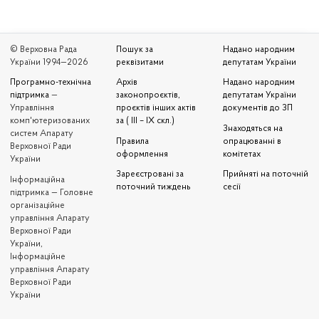
© Верховна Рада
Пошук за
Надано народним
України 1994—2026
реквізитами
депутатам України
Програмно-технічна
Архів
Надано народним
підтримка
—
законопроєктів,
депутатам України
Управління
проєктів інших актів
документів до ЗП
комп'ютеризованих
за ( III – IX скл.)
Знаходяться на
систем Апарату
Правила
опрацюванні в
Верховної Ради
оформлення
комітетах
України
Зареєстровані за
Прийняті на поточній
Iнформаційна
поточний тиждень
сесії
підтримка — Головне
організаційне
управління Апарату
Верховної Ради
України,
Інформаційне
управління Апарату
Верховної Ради
України