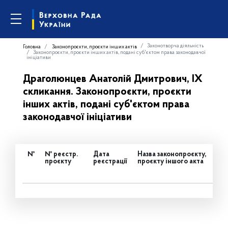
Законотворча діяльність
Головна
Законопроєкти, проєкти інших актів
Законопроєкти, проєкти інших актів, подані суб'єктом права законодавчої
ініціативи
Драголюнцев Анатолій Дмитрович, IX
скликання. Законопроєкти, проєкти
інших актів, подані суб'єктом права
законодавчої ініціативи
№
№ реєстр.
Дата
Назва законопроєкту,
проєкту
реєстрації
проєкту іншого акта