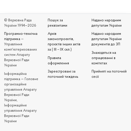
© Верховна Рада
Пошук за
Надано народним
України 1994—2026
реквізитами
депутатам України
Програмно-технічна
Архів
Надано народним
підтримка
—
законопроєктів,
депутатам України
Управління
проєктів інших актів
документів до ЗП
комп'ютеризованих
за ( III – IX скл.)
Знаходяться на
систем Апарату
Правила
опрацюванні в
Верховної Ради
оформлення
комітетах
України
Зареєстровані за
Прийняті на поточній
Iнформаційна
поточний тиждень
сесії
підтримка — Головне
організаційне
управління Апарату
Верховної Ради
України,
Інформаційне
управління Апарату
Верховної Ради
України