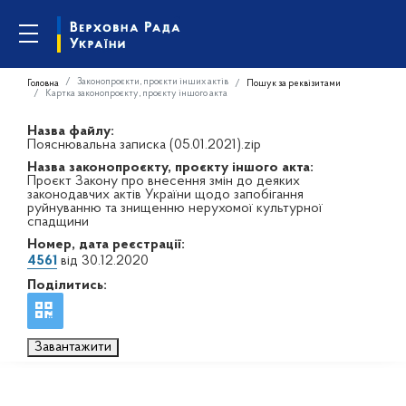
Законопроєкти, проєкти інших актів
Головна
Пошук за реквізитами
Картка законопроєкту, проєкту іншого акта
Назва файлу:
Пояснювальна записка (05.01.2021).zip
Назва законопроєкту, проєкту іншого акта:
Проєкт Закону про внесення змін до деяких
законодавчих актів України щодо запобігання
руйнуванню та знищенню нерухомої культурної
спадщини
Номер, дата реєстрації:
4561
від 30.12.2020
Поділитись:
Завантажити