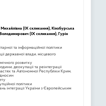
 Михайлівна (IX скликання),
Кінзбурська
Володимирович (IX скликання),
Гурін
ітарної та інформаційної політики
ції державної влади, місцевого
омічного розвитку
юдини, деокупації та реінтеграції
астях та Автономної Республіки Крим,
ідносин
ету
упційної політики
ань інтеграції України з Європейським