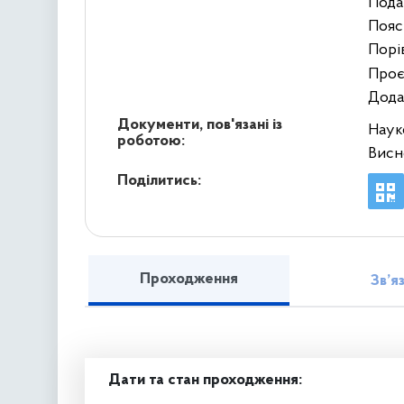
Подан
Пояс
Порів
Проє
Додат
Документи, пов'язані із
Наук
роботою:
Висн
Поділитись:
Проходження
Зв’я
Дати та стан проходження: