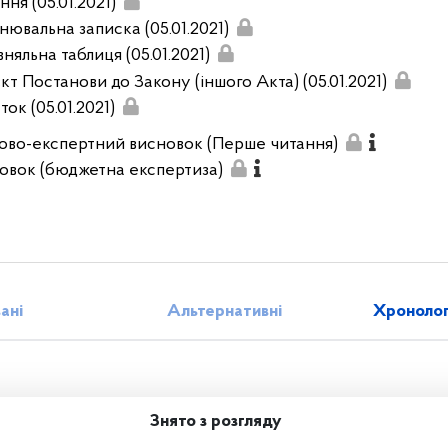
ня (05.01.2021)
нювальна записка (05.01.2021)
няльна таблиця (05.01.2021)
кт Постанови до Закону (іншого Акта) (05.01.2021)
ок (05.01.2021)
ово-експертний висновок (Перше читання)
овок (бюджетна експертиза)
зані
Альтернативні
Хронолог
Знято з розгляду