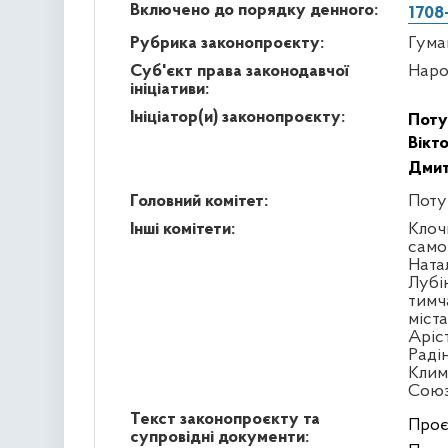
Включено до порядку денного:
1708
Рубрика законопроєкту:
Гума
Суб'єкт права законодавчої
Наро
ініціативи:
Ініціатор(и) законопроєкту:
Поту
Вікт
Дмит
Головний комітет:
Поту
Інші комітети:
Клоч
само
Ната
Лубі
тимч
міст
Аріс
Раді
Клим
Сою
Текст законопроєкту та
Проє
супровідні документи: