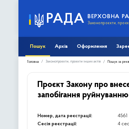
РАДА
ВЕРХОВНА Р
Законопроєкти, проєкт
Пошук
Архів
Оформлення
Заре
Законопроєкти, проєкти інших актів
Головна
Пошук за рек
Проєкт Закону про внесе
запобігання руйнуванню
Номер, дата реєстрації:
4561 
Сесія реєстрації:
4 се