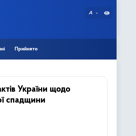
A
ні
Прийнято
ктів України щодо
ої спадщини