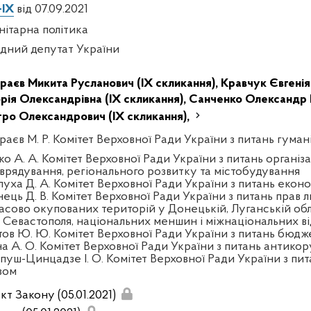
-IX
від 07.09.2021
нітарна політика
дний депутат України
раєв Микита Русланович (IX скликання),
Кравчук Євгенія
орія Олександрівна (IX скликання),
Санченко Олександр 
ро Олександрович (IX скликання),
раєв М. Р. Комітет Верховної Ради України з питань гуман
ко А. А. Комітет Верховної Ради України з питань організа
врядування, регіонального розвитку та містобудування
луха Д. А. Комітет Верховної Ради України з питань екон
нець Д. В. Комітет Верховної Ради України з питань прав л
асово окупованих територій у Донецькій, Луганській обл
а Севастополя, національних меншин і міжнаціональних в
тов Ю. Ю. Комітет Верховної Ради України з питань бюдж
на А. О. Комітет Верховної Ради України з питань антикор
пуш-Цинцадзе І. О. Комітет Верховної Ради України з пит
зом
кт Закону (05.01.2021)