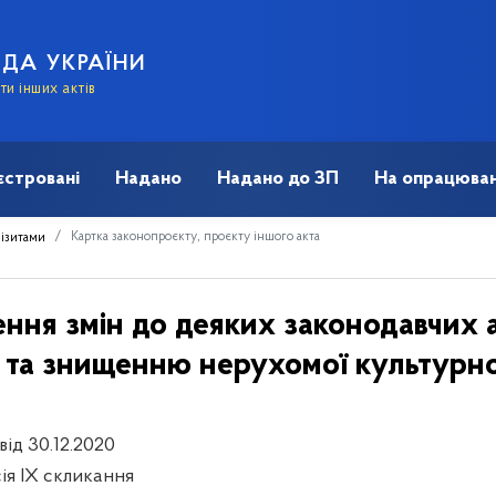
АДА УКРАЇНИ
и інших актів
єстровані
Надано
Надано до ЗП
На опрацюван
Картка законопроєкту, проєкту іншого акта
візитами
ння змін до деяких законодавчих а
 та знищенню нерухомої культурн
від 30.12.2020
сія IX скликання