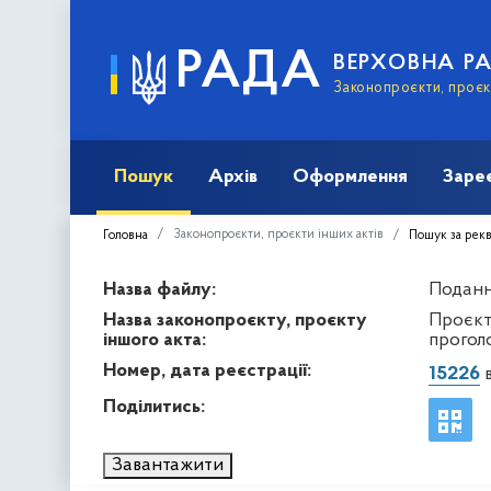
РАДА
ВЕРХОВНА Р
Законопроєкти, проєкт
Пошук
Архів
Оформлення
Заре
Законопроєкти, проєкти інших актів
Головна
Пошук за рек
Назва файлу:
Подання
Назва законопроєкту, проєкту
Проєкт
іншого акта:
прогол
Номер, дата реєстрації:
15226
в
Поділитись:
Завантажити