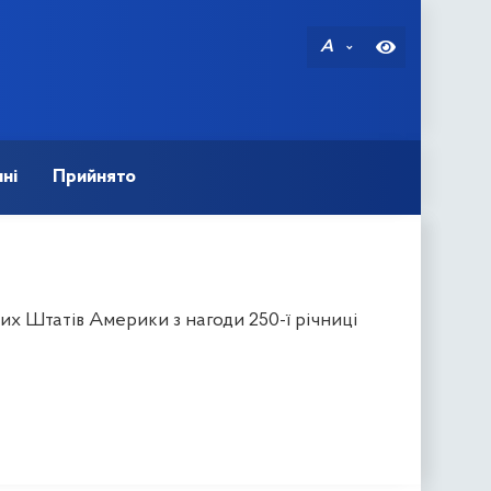
A
ні
Прийнято
х Штатів Америки з нагоди 250-ї річниці