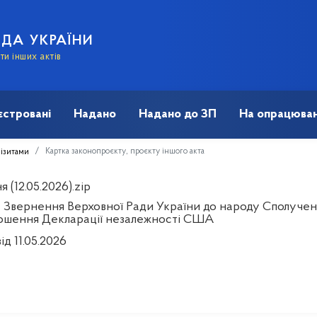
АДА УКРАЇНИ
и інших актів
єстровані
Надано
Надано до ЗП
На опрацюван
Картка законопроєкту, проєкту іншого акта
візитами
 (12.05.2026).zip
 Звернення Верховної Ради України до народу Сполучени
ошення Декларації незалежності США
ід 11.05.2026