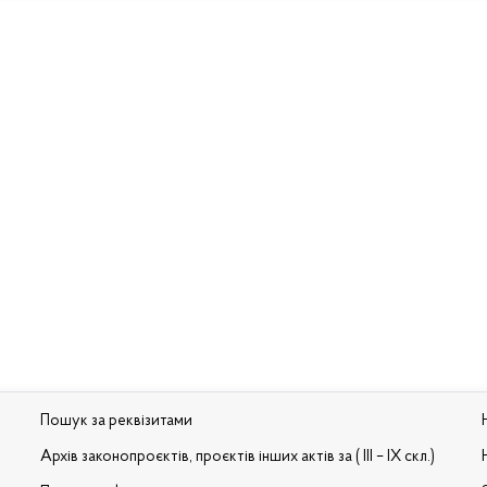
Пошук за реквізитами
Архів законопроєктів, проєктів інших актів за ( III – IX скл.)