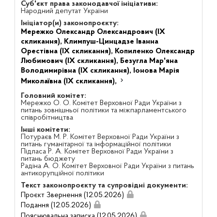
Суб'єкт права законодавчої ініціативи:
Народний депутат України
Ініціатор(и) законопроєкту:
Мережко Олександр Олександрович (IX
скликання),
Климпуш-Цинцадзе Іванна
Орестівна (IX скликання),
Копиленко Олександр
Любимович (IX скликання),
Безугла Мар'яна
Володимирівна (IX скликання),
Іонова Марія
Миколаївна (IX скликання),
Головний комітет:
Мережко О. О. Комітет Верховної Ради України з
питань зовнішньої політики та міжпарламентського
співробітництва
Інші комітети:
Потураєв М. Р. Комітет Верховної Ради України з
питань гуманітарної та інформаційної політики
Підласа Р. А. Комітет Верховної Ради України з
питань бюджету
Радіна А. О. Комітет Верховної Ради України з питань
антикорупційної політики
Текст законопроєкту та супровідні документи:
Проєкт Звернення (12.05.2026)
Подання (12.05.2026)
Пояснювальна записка (12.05.2026)