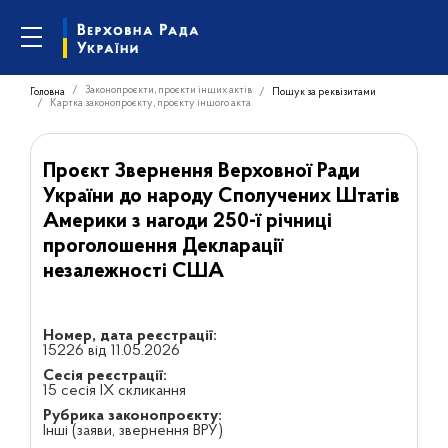
Законопроєкти, проєкти інших актів
Головна
Пошук за реквізитами
Картка законопроєкту, проєкту іншого акта
Проєкт Звернення Верховної Ради
України до народу Сполучених Штатів
Америки з нагоди 250-ї річниці
проголошення Декларації
незалежності США
Номер, дата реєстрації:
15226 від 11.05.2026
Сесія реєстрації:
15 сесія IX скликання
Рубрика законопроєкту:
Інші (заяви, звернення ВРУ)