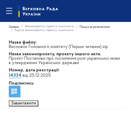
Законопроєкти, проєкти інших актів
Головна
Пошук за реквізитами
Картка законопроєкту, проєкту іншого акта
Назва файлу:
Висновок Головного комітету (Перше читання).zip
Назва законопроєкту, проєкту іншого акта:
Проєкт Постанови про посилення ролі української мови
в утвердженні Української держави
Номер, дата реєстрації:
14334
від 25.12.2025
Поділитись:
Завантажити