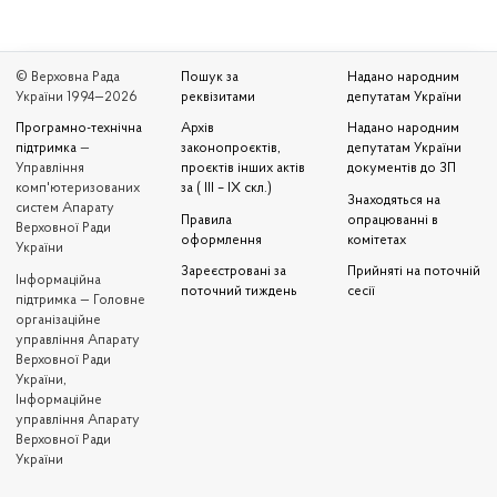
© Верховна Рада
Пошук за
Надано народним
України 1994—2026
реквізитами
депутатам України
Програмно-технічна
Архів
Надано народним
підтримка
—
законопроєктів,
депутатам України
Управління
проєктів інших актів
документів до ЗП
комп'ютеризованих
за ( III – IX скл.)
Знаходяться на
систем Апарату
Правила
опрацюванні в
Верховної Ради
оформлення
комітетах
України
Зареєстровані за
Прийняті на поточній
Iнформаційна
поточний тиждень
сесії
підтримка — Головне
організаційне
управління Апарату
Верховної Ради
України,
Інформаційне
управління Апарату
Верховної Ради
України